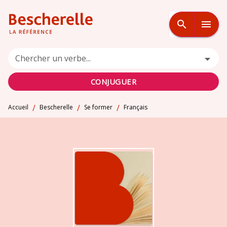
MENU
RECHERCHE
CONTENU
search
menu
PIED DE PAGE
Chercher un verbe...
CONJUGUER
/
/
/
Accueil
Bescherelle
Se former
Français