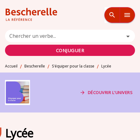
MENU
RECHERCHE
CONTENU
search
menu
PIED DE PAGE
Chercher un verbe...
CONJUGUER
/
/
/
Accueil
Bescherelle
S'équiper pour la classe
Lycée
arrow_forward
DÉCOUVRIR L'UNIVERS
Lycée