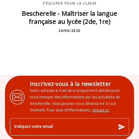
S'ÉQUIPER POUR LA CLASSE
Bescherelle - Maîtriser la langue
française au lycée (2de, 1re)
24/06/2020
Inscrivez-vous à la newsletter
Votre adresse e-mail sera uniquement utilisée pour
vous envoyer des informations sur les actualités de
Bescherelle. Vous pouvez vous désinscrire à tout
moment. Pour plus d’informations,
cliquez ici
.
send
Indiquez votre email