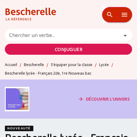
MENU
RECHERCHE
CONTENU
search
menu
PIED DE PAGE
Chercher un verbe...
CONJUGUER
/
/
/
/
Accueil
Bescherelle
S'équiper pour la classe
Lycée
Bescherelle lycée - Français 2de, 1re Nouveau bac
arrow_forward
DÉCOUVRIR L'UNIVERS
NOUVEAUTÉ