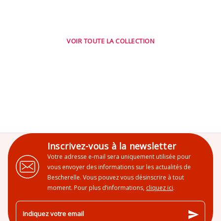
VOIR TOUTE LA COLLECTION
Inscrivez-vous à la newsletter
Votre adresse e-mail sera uniquement utilisée pour
vous envoyer des informations sur les actualités de
Bescherelle. Vous pouvez vous désinscrire à tout
moment. Pour plus d’informations,
cliquez ici
.
send
Indiquez votre email