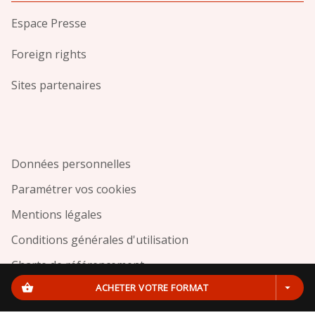
Espace Presse
Foreign rights
Sites partenaires
Données personnelles
Paramétrer vos cookies
Mentions légales
Conditions générales d'utilisation
Charte de référencement
shopping_basket
ACHETER VOTRE FORMAT
arrow_drop_down