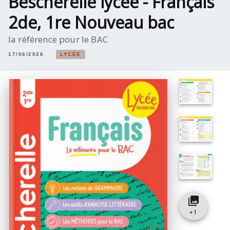
Bescherelle lycée - Français
2de, 1re Nouveau bac
la référence pour le BAC
17/06/2026
LYCÉE
collections
+
1