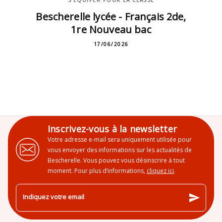
Bescherelle lycée - Français 2de,
1re Nouveau bac
17/06/2026
Inscrivez-vous à la newsletter
Votre adresse e-mail sera uniquement utilisée pour
vous envoyer des informations sur les actualités de
Bescherelle. Vous pouvez vous désinscrire à tout
moment. Pour plus d’informations,
cliquez ici
.
send
Indiquez votre email