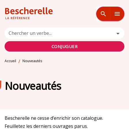
MENU
RECHERCHE
CONTENU
search
menu
PIED DE PAGE
Chercher un verbe...
CONJUGUER
/
Accueil
Nouveautés
Nouveautés
Bescherelle ne cesse d’enrichir son catalogue.
Feuilletez les derniers ouvrages parus.