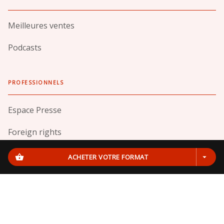
Meilleures ventes
Podcasts
PROFESSIONNELS
Espace Presse
Foreign rights
Sites partenaires
shopping_basket
ACHETER VOTRE FORMAT
arrow_drop_down
Données personnelles