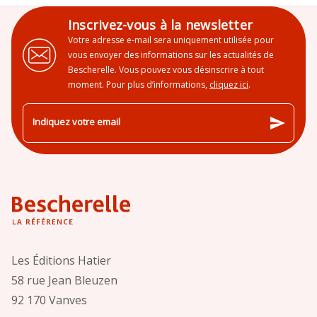
Inscrivez-vous à la newsletter
Votre adresse e-mail sera uniquement utilisée pour
vous envoyer des informations sur les actualités de
Bescherelle. Vous pouvez vous désinscrire à tout
moment. Pour plus d’informations,
cliquez ici
.
send
Indiquez votre email
Les Éditions Hatier
58 rue Jean Bleuzen
92 170 Vanves