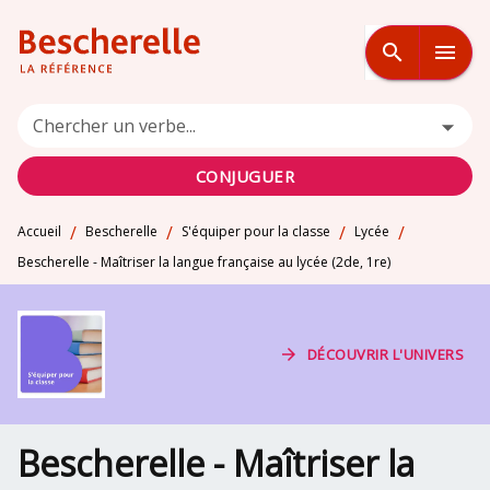
MENU
RECHERCHE
CONTENU
search
menu
PIED DE PAGE
Chercher un verbe...
CONJUGUER
/
/
/
/
Accueil
Bescherelle
S'équiper pour la classe
Lycée
Bescherelle - Maîtriser la langue française au lycée (2de, 1re)
arrow_forward
DÉCOUVRIR L'UNIVERS
Bescherelle - Maîtriser la