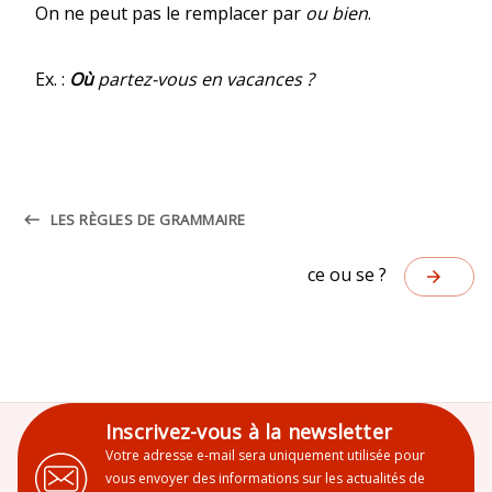
On ne peut pas le remplacer par
ou bien
.
Ex. :
Où
partez-vous en vacances ?
keyboard_backspace
LES RÈGLES DE GRAMMAIRE
ce ou se ?
arrow_forward
Inscrivez-vous à la newsletter
Votre adresse e-mail sera uniquement utilisée pour
vous envoyer des informations sur les actualités de