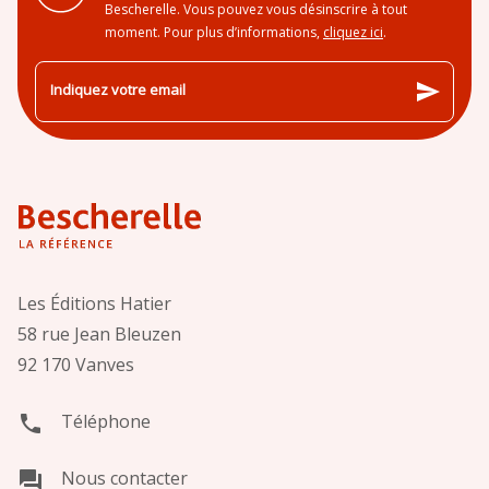
Bescherelle. Vous pouvez vous désinscrire à tout
moment. Pour plus d’informations,
cliquez ici
.
send
Indiquez votre email
Les Éditions Hatier
58 rue Jean Bleuzen
92 170 Vanves
Téléphone
phone
Nous contacter
question_answer