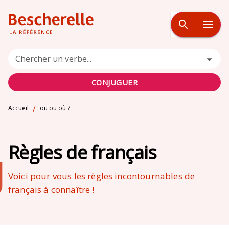
MENU
RECHERCHE
CONTENU
search
menu
PIED DE PAGE
Chercher un verbe...
CONJUGUER
/
Accueil
ou ou où ?
Règles de français
Voici pour vous les règles incontournables de
français à connaître !