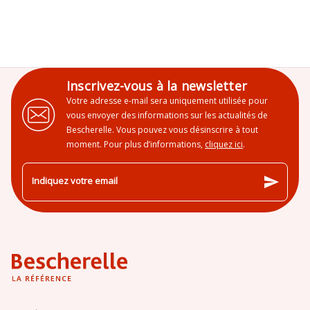
Inscrivez-vous à la newsletter
Votre adresse e-mail sera uniquement utilisée pour
vous envoyer des informations sur les actualités de
Bescherelle. Vous pouvez vous désinscrire à tout
moment. Pour plus d’informations,
cliquez ici
.
send
Indiquez votre email