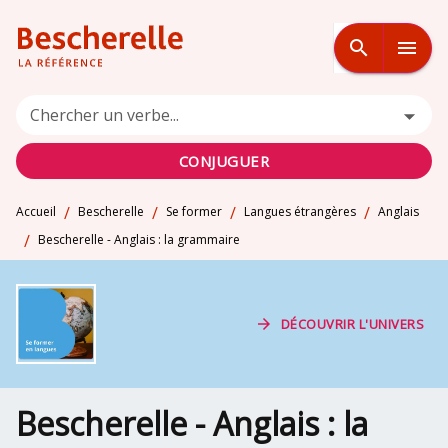
MENU
RECHERCHE
CONTENU
search
menu
PIED DE PAGE
Chercher un verbe...
CONJUGUER
/
/
/
/
Accueil
Bescherelle
Se former
Langues étrangères
Anglais
/
Bescherelle - Anglais : la grammaire
arrow_forward
DÉCOUVRIR L'UNIVERS
Bescherelle - Anglais : la