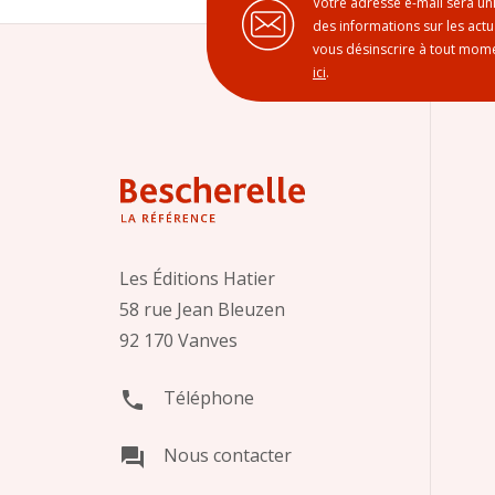
Votre adresse e-mail sera un
des informations sur les act
vous désinscrire à tout mome
ici
.
Les Éditions Hatier
58 rue Jean Bleuzen
92 170 Vanves
Téléphone
phone
Nous contacter
question_answer