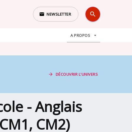
search
email
NEWSLETTER
search
A PROPOS
arrow_drop_down
arrow_forward
DÉCOUVRIR L'UNIVERS
ole - Anglais
, CM1, CM2)