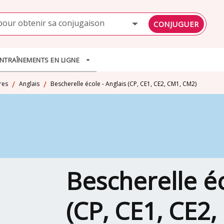
PIED DE PAGE
pour obtenir sa conjugaison
CONJUGUER
NTRAÎNEMENTS EN LIGNE
arrow_drop_down
/
/
res
Anglais
Bescherelle école - Anglais (CP, CE1, CE2, CM1, CM2)
Bescherelle éc
(CP, CE1, CE2