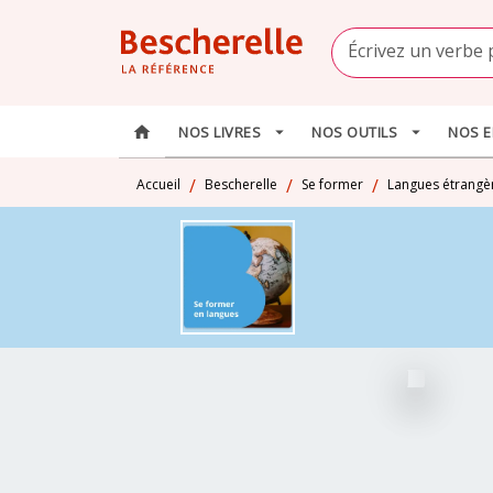
MENU
RECHERCHE
CONTENU
Écrivez un verbe 
home
NOS LIVRES
arrow_drop_down
NOS OUTILS
arrow_drop_down
NOS E
/
/
/
Accueil
Bescherelle
Se former
Langues étrangè