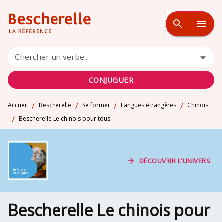
MENU
RECHERCHE
CONTENU
search
menu
PIED DE PAGE
Chercher un verbe...
CONJUGUER
/
/
/
/
Accueil
Bescherelle
Se former
Langues étrangères
Chinois
/
Bescherelle Le chinois pour tous
arrow_forward
DÉCOUVRIR L'UNIVERS
Bescherelle Le chinois pour