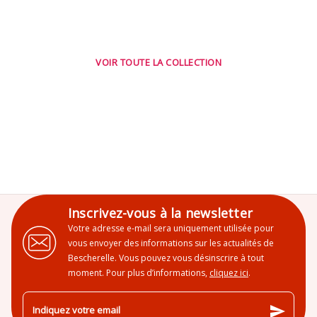
VOIR TOUTE LA COLLECTION
Inscrivez-vous à la newsletter
Votre adresse e-mail sera uniquement utilisée pour
vous envoyer des informations sur les actualités de
Bescherelle. Vous pouvez vous désinscrire à tout
moment. Pour plus d’informations,
cliquez ici
.
send
Indiquez votre email