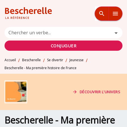
MENU
RECHERCHE
CONTENU
search
menu
PIED DE PAGE
Chercher un verbe...
CONJUGUER
/
/
/
/
Accueil
Bescherelle
Se divertir
Jeunesse
Bescherelle - Ma première histoire de France
arrow_forward
DÉCOUVRIR L'UNIVERS
Bescherelle - Ma première