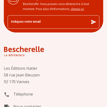
Bescherelle. Vous pouvez vous désinscrire à tout
moment. Pour plus d’informations,
cliquez ici
.
send
Indiquez votre email
Les Éditions Hatier
58 rue Jean Bleuzen
92 170 Vanves
Téléphone
phone
Nous contacter
question_answer