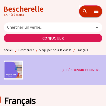
MENU
RECHERCHE
CONTENU
search
menu
PIED DE PAGE
Chercher un verbe...
CONJUGUER
/
/
/
Accueil
Bescherelle
S'équiper pour la classe
Français
arrow_forward
DÉCOUVRIR L'UNIVERS
Français