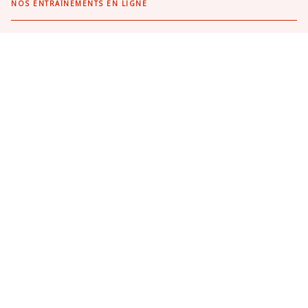
NOS ENTRAÎNEMENTS EN LIGNE
Mon coach Bescherelle
Hatier Entraînement
NOS OUTILS
Le Conjugueur
L'appli Bescherelle Synonymes IOS
L'appli Bescherelle Conjugaison
NOTRE ACTUALITÉ
Meilleures ventes