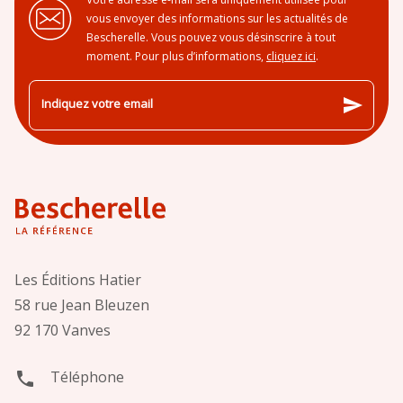
vous envoyer des informations sur les actualités de
Bescherelle. Vous pouvez vous désinscrire à tout
moment. Pour plus d’informations,
cliquez ici
.
send
Indiquez votre email
Les Éditions Hatier
58 rue Jean Bleuzen
92 170 Vanves
Téléphone
phone