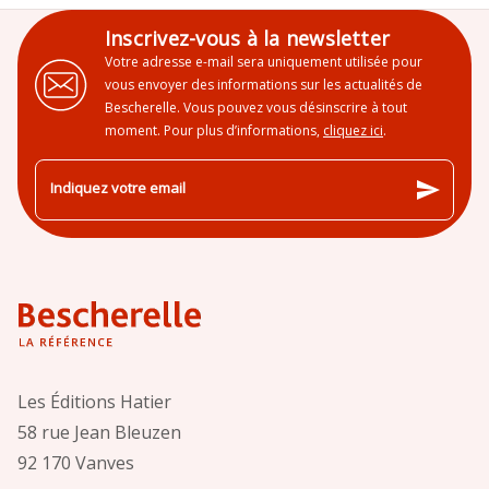
Inscrivez-vous à la newsletter
Votre adresse e-mail sera uniquement utilisée pour
vous envoyer des informations sur les actualités de
Bescherelle. Vous pouvez vous désinscrire à tout
moment. Pour plus d’informations,
cliquez ici
.
send
Indiquez votre email
Les Éditions Hatier
58 rue Jean Bleuzen
92 170 Vanves