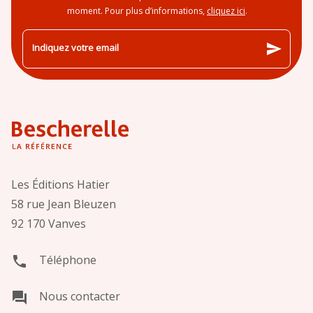
moment. Pour plus d’informations,
cliquez ici
.
send
Indiquez votre email
Les Éditions Hatier
58 rue Jean Bleuzen
92 170 Vanves
Téléphone
phone
Nous contacter
question_answer