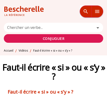
MENU
RECHERCHE
CONTENU
search
menu
PIED DE PAGE
Chercher un verbe...
CONJUGUER
/
/
Accueil
Vidéos
Faut-il écrire « si » ou « s’y » ?
Faut-il écrire « si » ou « s’y »
?
Faut-il écrire « si » ou « s’y » ?