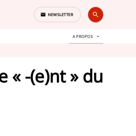
search
email
NEWSLETTER
search
A PROPOS
arrow_drop_down
 « -(e)nt » du