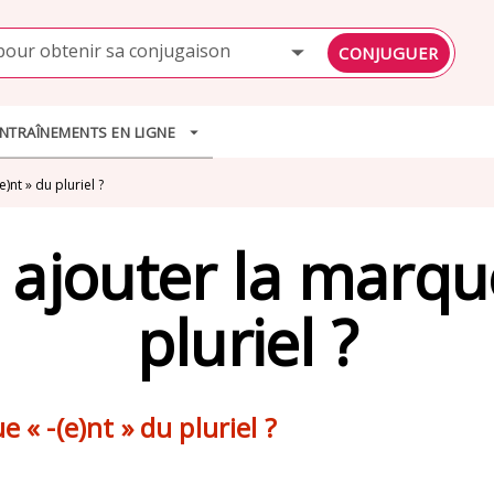
PIED DE PAGE
pour obtenir sa conjugaison
CONJUGUER
NTRAÎNEMENTS EN LIGNE
arrow_drop_down
)nt » du pluriel ?
 ajouter la marque
pluriel ?
 « -(e)nt » du pluriel ?