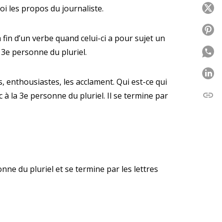
moi
les propos du journaliste.
P
P
a fin d’un verbe
quand celui-ci a pour sujet un
 3e personne du pluriel.
P
P
s, enthousiastes, les acclament.
Qui est-ce qui
link
 à la 3e personne du pluriel.
Il se termine par
C
onne du pluriel et se termine par les lettres