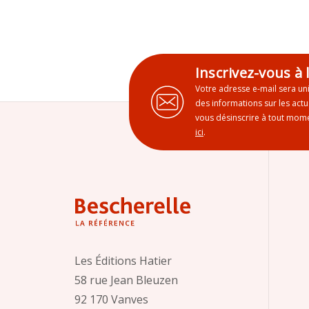
Inscrivez-vous à 
Votre adresse e-mail sera un
des informations sur les act
vous désinscrire à tout mome
ici
.
Les Éditions Hatier
58 rue Jean Bleuzen
92 170 Vanves