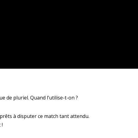
ue de pluriel. Quand l’utilise-t-on ?
, prêts à disputer ce match tant attendu.
 !