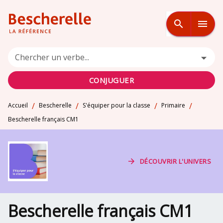
MENU
RECHERCHE
CONTENU
search
menu
PIED DE PAGE
Chercher un verbe...
CONJUGUER
/
/
/
/
Accueil
Bescherelle
S'équiper pour la classe
Primaire
Bescherelle français CM1
arrow_forward
DÉCOUVRIR L'UNIVERS
Bescherelle français CM1