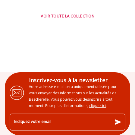
VOIR TOUTE LA COLLECTION
Inscrivez-vous à la newsletter
Votre adresse e-mail sera uniquement utilisée pour
vous envoyer des informations sur les actualités de
Bescherelle. Vous pouvez vous désinscrire à tout
moment. Pour plus d’informations,
cliquez ici
.
send
Indiquez votre email