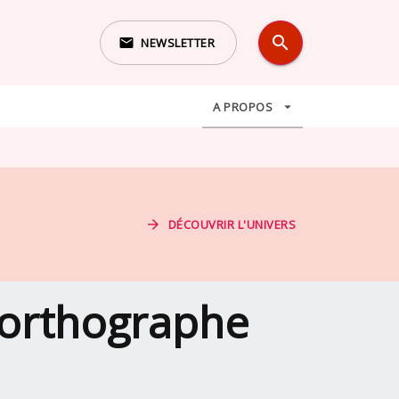
search
email
NEWSLETTER
search
A PROPOS
arrow_drop_down
arrow_forward
DÉCOUVRIR L'UNIVERS
'orthographe