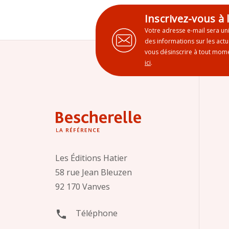
Inscrivez-vous à 
Votre adresse e-mail sera un
des informations sur les act
vous désinscrire à tout mome
ici
.
Les Éditions Hatier
58 rue Jean Bleuzen
92 170 Vanves
Téléphone
phone