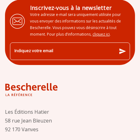
Inscrivez-vous à la newsletter
Votre adresse e-mail sera uniquement utilisée pour
vous envoyer des informations sur les actualités de
Bescherelle. Vous pouvez vous désinscrire à tout
moment. Pour plus d’informations,
cliquez ici
.
send
Indiquez votre email
Les Éditions Hatier
58 rue Jean Bleuzen
92 170 Vanves